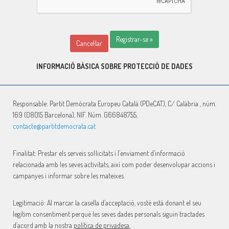
Registrar-se »
Cancel·lar
INFORMACIÓ BÀSICA SOBRE PROTECCIÓ DE DADES
Responsable: Partit Demòcrata Europeu Català (PDeCAT), C/
Calàbria ,
núm.
169 (08015 Barcelona), NIF. Núm. G66848755,
contacte@partitdemocrata.cat
Finalitat: Prestar els serveis sol·licitats i l’enviament d’informació
relacionada amb les seves activitats, així com poder desenvolupar accions i
campanyes i informar sobre les mateixes.
Legitimació: Al marcar la casella d’acceptació, vostè està donant el seu
legítim consentiment perquè les seves dades personals siguin tractades
d’acord amb la nostra
política de privadesa.