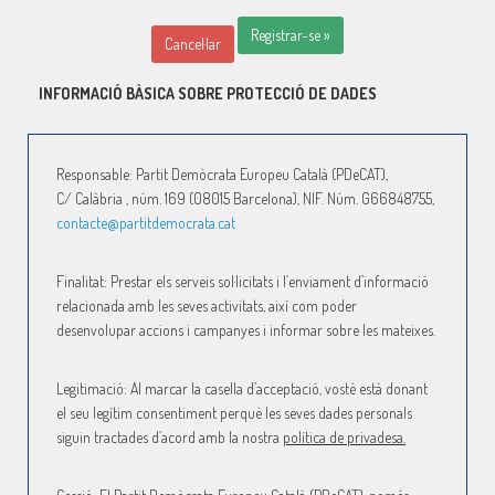
Registrar-se »
Cancel·lar
INFORMACIÓ BÀSICA SOBRE PROTECCIÓ DE DADES
Responsable: Partit Demòcrata Europeu Català (PDeCAT),
C/
Calàbria ,
núm. 169 (08015 Barcelona), NIF. Núm. G66848755,
contacte@partitdemocrata.cat
Finalitat: Prestar els serveis sol·licitats i l’enviament d’informació
relacionada amb les seves activitats, així com poder
desenvolupar accions i campanyes i informar sobre les mateixes.
Legitimació: Al marcar la casella d’acceptació, vostè està donant
el seu legítim consentiment perquè les seves dades personals
siguin tractades d’acord amb la nostra
política de privadesa.