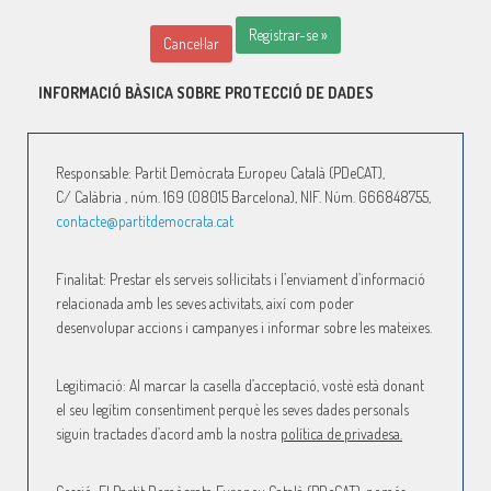
Registrar-se »
Cancel·lar
INFORMACIÓ BÀSICA SOBRE PROTECCIÓ DE DADES
Responsable: Partit Demòcrata Europeu Català (PDeCAT),
C/
Calàbria ,
núm. 169 (08015 Barcelona), NIF. Núm. G66848755,
contacte@partitdemocrata.cat
Finalitat: Prestar els serveis sol·licitats i l’enviament d’informació
relacionada amb les seves activitats, així com poder
desenvolupar accions i campanyes i informar sobre les mateixes.
Legitimació: Al marcar la casella d’acceptació, vostè està donant
el seu legítim consentiment perquè les seves dades personals
siguin tractades d’acord amb la nostra
política de privadesa.