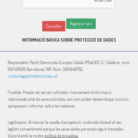
Registrar-se »
Cancel·lar
INFORMACIÓ BÀSICA SOBRE PROTECCIÓ DE DADES
Responsable: Partit Demòcrata Europeu Català (PDeCAT), C/
Calàbria ,
núm.
169 (08015 Barcelona), NIF. Núm. G66848755,
contacte@partitdemocrata.cat
Finalitat: Prestar els serveis sol·licitats i l’enviament d’informació
relacionada amb les seves activitats, així com poder desenvolupar accions i
campanyes i informar sobre les mateixes.
Legitimació: Al marcar la casella d’acceptació, vostè està donant el seu
legítim consentiment perquè les seves dades personals siguin tractades
d’acord amb la nostra
política de privadesa.