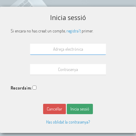
Inicia sessió
Si encara no has creat un compte,
registra't
primer.
Recorda'm:
Cancel·lar
Inicia sessió
Has oblidat la contrasenya?