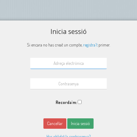
Inicia sessió
Si encara no has creat un compte,
registra't
primer.
Recorda'm:
Cancel·lar
Inicia sessió
Has oblidat la contrasenya?