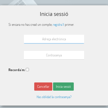
Inicia sessió
Si encara no has creat un compte,
registra't
primer.
Recorda'm:
Cancel·lar
Inicia sessió
Has oblidat la contrasenya?