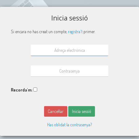
Inicia sessió
Si encara no has creat un compte,
registra't
primer.
Recorda'm:
Cancel·lar
Inicia sessió
Has oblidat la contrasenya?