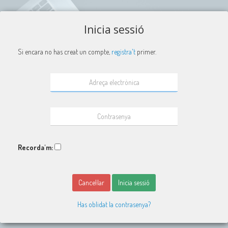
Inicia sessió
Si encara no has creat un compte,
registra't
primer.
Recorda'm:
Cancel·lar
Inicia sessió
Has oblidat la contrasenya?