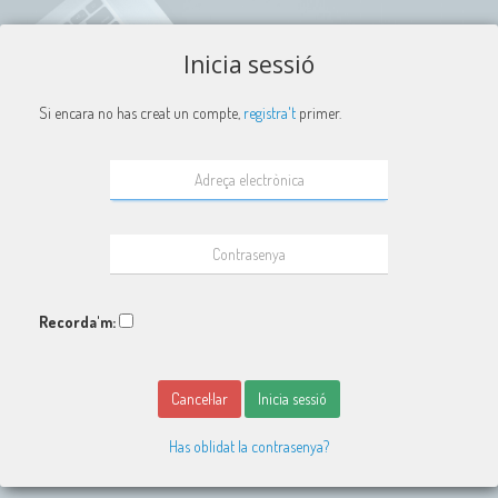
Inicia sessió
Si encara no has creat un compte,
registra't
primer.
Recorda'm:
Cancel·lar
Inicia sessió
Has oblidat la contrasenya?