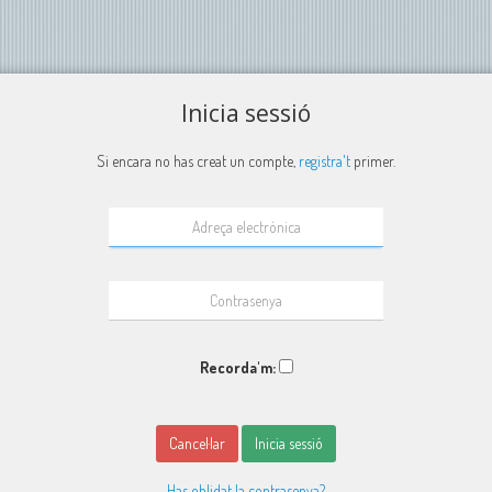
Inicia sessió
Si encara no has creat un compte,
registra't
primer.
Recorda'm:
Cancel·lar
Inicia sessió
Has oblidat la contrasenya?