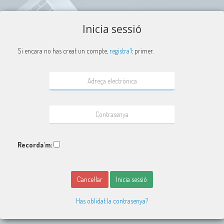
Inicia sessió
Si encara no has creat un compte,
registra't
primer.
Recorda'm:
Cancel·lar
Inicia sessió
Has oblidat la contrasenya?