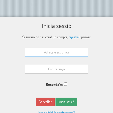
Inicia sessió
Si encara no has creat un compte,
registra't
primer.
Recorda'm:
Cancel·lar
Inicia sessió
Has oblidat la contrasenya?