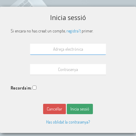
Inicia sessió
Si encara no has creat un compte,
registra't
primer.
Recorda'm:
Cancel·lar
Inicia sessió
Has oblidat la contrasenya?