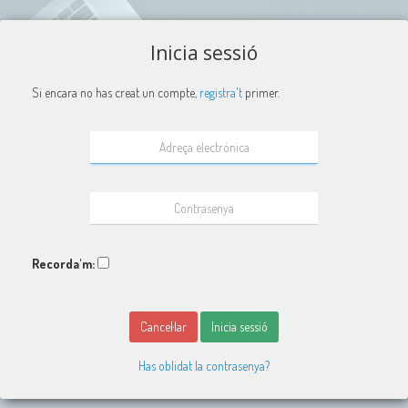
Inicia sessió
Si encara no has creat un compte,
registra't
primer.
Recorda'm:
Cancel·lar
Inicia sessió
Has oblidat la contrasenya?