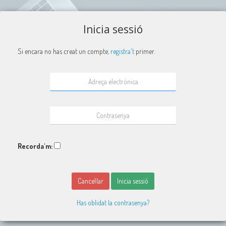
Inicia sessió
Si encara no has creat un compte,
registra't
primer.
Recorda'm:
Cancel·lar
Inicia sessió
Has oblidat la contrasenya?