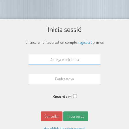
Inicia sessió
Si encara no has creat un compte,
registra't
primer.
Recorda'm:
Cancel·lar
Inicia sessió
Has oblidat la contrasenya?