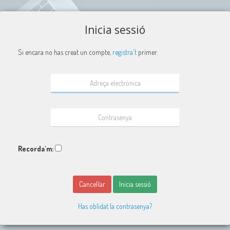
Inicia sessió
Si encara no has creat un compte,
registra't
primer.
Recorda'm:
Cancel·lar
Inicia sessió
Has oblidat la contrasenya?