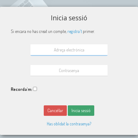
Inicia sessió
Si encara no has creat un compte,
registra't
primer.
Recorda'm:
Cancel·lar
Inicia sessió
Has oblidat la contrasenya?