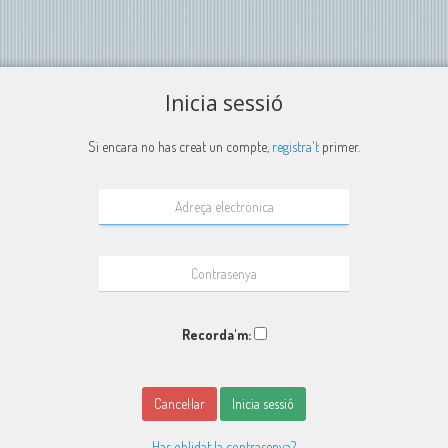
Inicia sessió
Si encara no has creat un compte,
registra't
primer.
Recorda'm:
Cancel·lar
Inicia sessió
Has oblidat la contrasenya?