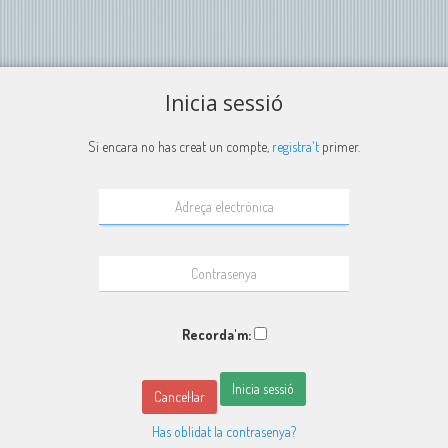
Inicia sessió
Si encara no has creat un compte,
registra't
primer.
Recorda'm:
Inicia sessió
Cancel·lar
Has oblidat la contrasenya?