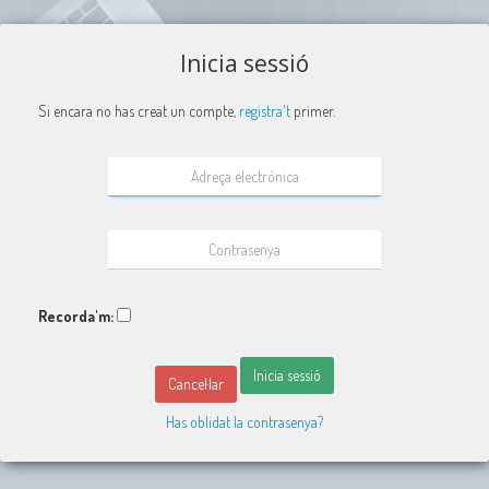
Inicia sessió
Si encara no has creat un compte,
registra't
primer.
Recorda'm:
Inicia sessió
Cancel·lar
Has oblidat la contrasenya?