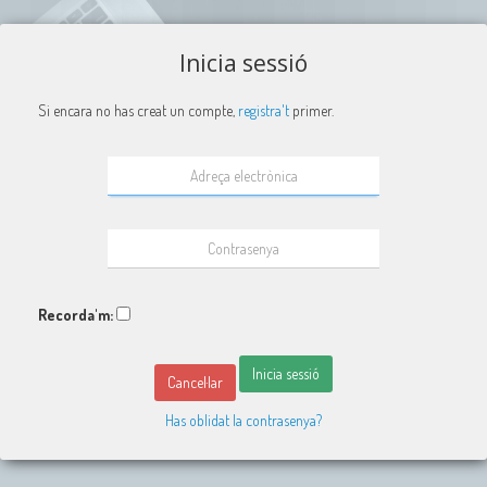
Inicia sessió
Si encara no has creat un compte,
registra't
primer.
Recorda'm:
Inicia sessió
Cancel·lar
Has oblidat la contrasenya?