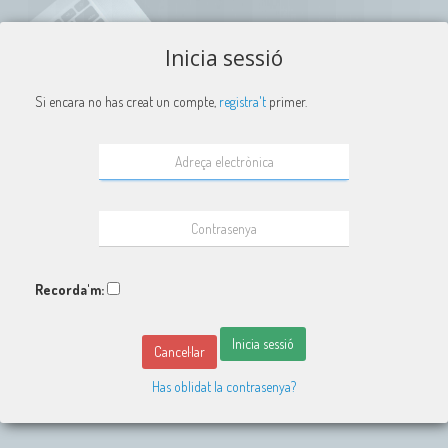
Inicia sessió
Si encara no has creat un compte,
registra't
primer.
Recorda'm:
Inicia sessió
Cancel·lar
Has oblidat la contrasenya?