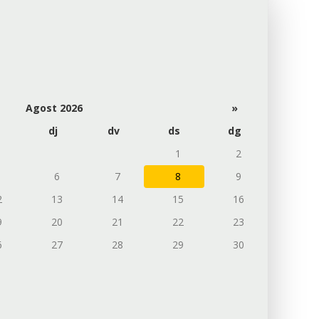
Agost 2026
»
dj
dv
ds
dg
1
2
6
7
8
9
2
13
14
15
16
9
20
21
22
23
6
27
28
29
30