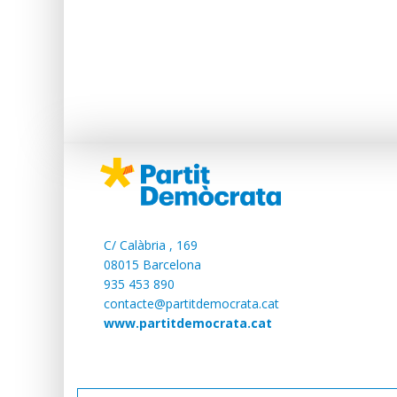
C/
Calàbria , 169
08015 Barcelona
935 453 890
contacte@partitdemocrata.cat
www.partitdemocrata.cat