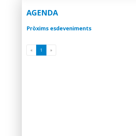
AGENDA
Pròxims esdeveniments
(current)
«
1
»