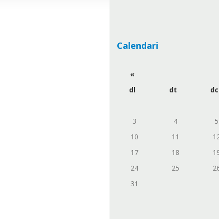
Calendari
«
dl
dt
dc
3
4
5
10
11
1
17
18
1
24
25
2
31