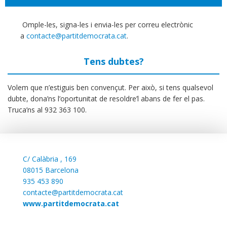
Omple-les, signa-les i envia-les per correu electrònic
a
contacte@partitdemocrata.cat
.
Tens dubtes?
Volem que n’estiguis ben convençut. Per això, si tens qualsevol
dubte, dona’ns l’oportunitat de resoldre’l abans de fer el pas.
Truca’ns al 932 363 100.
C/
Calàbria , 169
08015 Barcelona
935 453 890
contacte@partitdemocrata.cat
www.partitdemocrata.cat