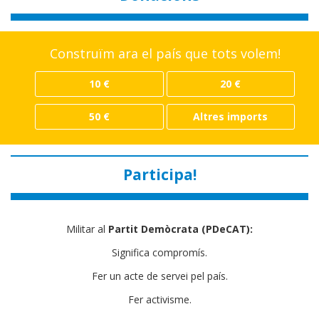
Construïm ara el país que tots volem!
10 €
20 €
50 €
Altres imports
Participa!
Militar al
Partit Demòcrata (PDeCAT):
Significa compromís.
Fer un acte de servei pel país.
Fer activisme.