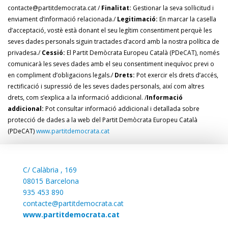
contacte@partitdemocrata.cat
/
Finalitat:
Gestionar la seva sol·licitud i
enviament d’informació relacionada.
/
Legitimació:
En marcar la casella
d’acceptació, vostè està donant el seu legítim consentiment perquè les
seves dades personals siguin tractades d’acord amb la nostra política de
privadesa.
/
Cessió:
El Partit Demòcrata Europeu Català (PDeCAT), només
comunicarà les seves dades amb el seu consentiment inequívoc previ o
en compliment d’obligacions legals.
/
Drets:
Pot exercir els drets d’accés,
rectificació i supressió de les seves dades personals, així com altres
drets, com s’explica a la informació addicional.
/
Informació
addicional:
Pot consultar informació addicional i detallada sobre
protecció de dades a la web del Partit Demòcrata Europeu Català
(PDeCAT)
www.partitdemocrata.cat
C/
Calàbria , 169
08015 Barcelona
935 453 890
contacte@partitdemocrata.cat
www.partitdemocrata.cat