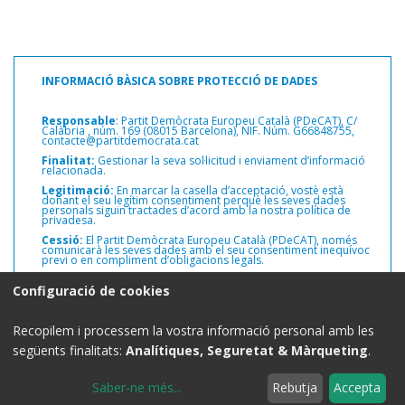
INFORMACIÓ BÀSICA SOBRE PROTECCIÓ DE DADES
Responsable
: Partit Demòcrata Europeu Català (PDeCAT), C/
Calàbria ,
núm. 169 (08015 Barcelona), NIF. Núm. G66848755,
contacte@partitdemocrata.cat
Finalitat:
Gestionar la seva sol·licitud i enviament d’informació
relacionada.
Legitimació:
En marcar la casella d’acceptació, vostè està
donant el seu legítim consentiment perquè les seves dades
personals siguin tractades d’acord amb la nostra política de
privadesa.
Cessió:
El Partit Demòcrata Europeu Català (PDeCAT), només
comunicarà les seves dades amb el seu consentiment inequívoc
previ o en compliment d’obligacions legals.
Drets:
Pot exercir els drets d’accés, rectificació i supressió de les
Configuració de cookies
seves dades personals, així com altres drets, com s’explica a la
informació addicional.
Informació addicional:
Pot consultar informació addicional i
Recopilem i processem la vostra informació personal amb les
detallada sobre protecció de dades a la web del Partit
Demòcrata Europeu Català (PDeCAT)
www.partitdemocrata.cat
següents finalitats:
Analítiques, Seguretat & Màrqueting
.
Saber-ne més
...
Rebutja
Accepta
Avís legal
|
Política de privadesa
|
Política de cookies