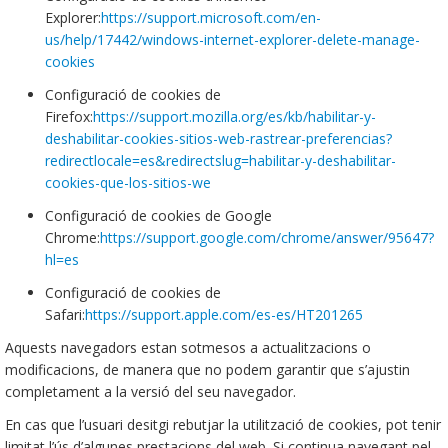
Explorer:
https://support.microsoft.com/en-
us/help/17442/windows-internet-explorer-delete-manage-
cookies
Configuració de cookies de
Firefox:
https://support.mozilla.org/es/kb/habilitar-y-
deshabilitar-cookies-sitios-web-rastrear-preferencias?
redirectlocale=es&redirectslug=habilitar-y-deshabilitar-
cookies-que-los-sitios-we
Configuració de cookies de Google
Chrome:
https://support.google.com/chrome/answer/95647?
hl=es
Configuració de cookies de
Safari:
https://support.apple.com/es-es/HT201265
Aquests navegadors estan sotmesos a actualitzacions o
modificacions, de manera que no podem garantir que s’ajustin
completament a la versió del seu navegador.
En cas que l’usuari desitgi rebutjar la utilització de cookies, pot tenir
limitat l’ús d’algunes prestacions del web. Si continua navegant pel