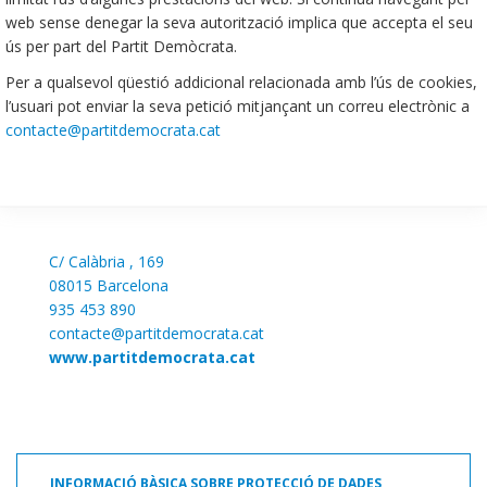
web sense denegar la seva autorització implica que accepta el seu
ús per part del Partit Demòcrata.
Per a qualsevol qüestió addicional relacionada amb l’ús de cookies,
l’usuari pot enviar la seva petició mitjançant un correu electrònic a
contacte@partitdemocrata.cat
C/
Calàbria , 169
08015 Barcelona
935 453 890
contacte@partitdemocrata.cat
www.partitdemocrata.cat
INFORMACIÓ BÀSICA SOBRE PROTECCIÓ DE DADES