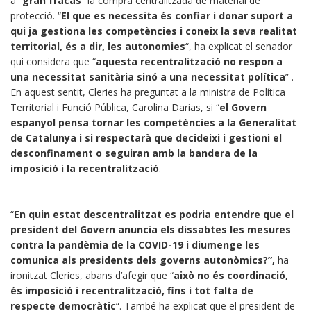
a “
gran fracàs
” la compra centralitzada de material de
protecció. “
El que es necessita és confiar i donar suport a
qui ja gestiona les competències i coneix la seva realitat
territorial, és a dir, les autonomies
“, ha explicat el senador
qui considera que “
aquesta recentralització no respon a
una necessitat sanitària sinó a una necessitat política
” .
En aquest sentit, Cleries ha preguntat a la ministra de Política
Territorial i Funció Pública, Carolina Darias, si “
el Govern
espanyol pensa tornar les competències a la Generalitat
de Catalunya i si respectarà que decideixi i gestioni el
desconfinament o seguiran amb la bandera de la
imposició i la recentralització
.
“
En quin estat descentralitzat es podria entendre que el
president del Govern anuncia els dissabtes les mesures
contra la pandèmia de la COVID-19 i diumenge les
comunica als presidents dels governs autonòmics?”,
ha
ironitzat Cleries, abans d’afegir que “
això no és coordinació,
és imposició i recentralització, fins i tot falta de
respecte democràtic
“. També ha explicat que el president de