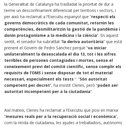
la Generalitat de Catalunya ha traslladat la prioritat de dur a
terme un desconfinament diferenciat per territoris i sectors, i
per això ha reclamat a l’Executiu espanyol que “
respecti els
governs democràtics de cada comunitat, retornin les
competències, desmilitaritzin la gestió de la pandèmia i
donin protagonisme a la medicina i la ciència
“. En aquest
sentit, el senador ha subratllat “
la deriva autoritària
” que està
prenent el Govern de Pedro Sánchez perquè “
va iniciar
unilateralment la desescalada el dia 13, tot i les xifres
terribles de persones contagiades i mortes, sense el
coneixement previ del comitè científic, sense complir els
requisits de l’OMS i sense disposar de tot el material
necessari, especialment els tests
“. “
Són autoritat
competent per decret
“, ha insistit Cleries, però “
poden ser
autoritat incompetent per a la ciutadania
“.
Així mateix, Cleries ha reclamat a l’Executiu que posi en marxa
“
mesures reals per a la recuperació social i econòmica
“,
com la renda de ciutadania, les ajudes a treballadors, autònoms