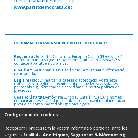
contacte@partitdemocrata.cat
www.partitdemocrata.cat
INFORMACIÓ BÀSICA SOBRE PROTECCIÓ DE DADES
Responsable
: Partit Demòcrata Europeu Català (PDeCAT), C/
Calàbria ,
núm. 169 (08015 Barcelona), NIF. Núm. G66848755,
contacte@partitdemocrata.cat
Finalitat:
Gestionar la seva sol·licitud i enviament d’informació
relacionada.
Legitimació:
En marcar la casella d’acceptació, vostè està
donant el seu legítim consentiment perquè les seves dades
personals siguin tractades d’acord amb la nostra política de
privadesa.
Cessió:
El Partit Demòcrata Europeu Català (PDeCAT), només
comunicarà les seves dades amb el seu consentiment inequívoc
previ o en compliment d’obligacions legals.
Drets:
Pot exercir els drets d’accés, rectificació i supressió de les
Configuració de cookies
seves dades personals, així com altres drets, com s’explica a la
informació addicional.
Informació addicional:
Pot consultar informació addicional i
Recopilem i processem la vostra informació personal amb les
detallada sobre protecció de dades a la web del Partit
Demòcrata Europeu Català (PDeCAT)
www.partitdemocrata.cat
següents finalitats:
Analítiques, Seguretat & Màrqueting
.