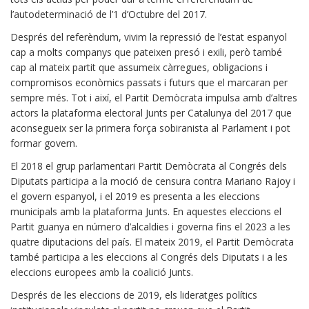
l’autodeterminació de l’1 d’Octubre del 2017.
Després del referèndum, vivim la repressió de l’estat espanyol
cap a molts companys que pateixen presó i exili, però també
cap al mateix partit que assumeix càrregues, obligacions i
compromisos econòmics passats i futurs que el marcaran per
sempre més. Tot i així, el Partit Demòcrata impulsa amb d’altres
actors la plataforma electoral Junts per Catalunya del 2017 que
aconsegueix ser la primera força sobiranista al Parlament i pot
formar govern.
El 2018 el grup parlamentari Partit Demòcrata al Congrés dels
Diputats participa a la moció de censura contra Mariano Rajoy i
el govern espanyol, i el 2019 es presenta a les eleccions
municipals amb la plataforma Junts. En aquestes eleccions el
Partit guanya en número d’alcaldies i governa fins el 2023 a les
quatre diputacions del país. El mateix 2019, el Partit Demòcrata
també participa a les eleccions al Congrés dels Diputats i a les
eleccions europees amb la coalició Junts.
Després de les eleccions de 2019, els lideratges polítics