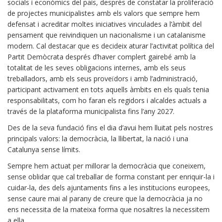
socials i econòmics del país, després de constatar la proliferació
de projectes municipalistes amb els valors que sempre hem
defensat i acreditar moltes iniciatives vinculades a l’àmbit del
pensament que reivindiquen un nacionalisme i un catalanisme
modern. Cal destacar que es decideix aturar l’activitat política del
Partit Demòcrata després d’haver complert gairebé amb la
totalitat de les seves obligacions internes, amb els seus
treballadors, amb els seus proveïdors i amb l’administració,
participant activament en tots aquells àmbits en els quals tenia
responsabilitats, com ho faran els regidors i alcaldes actuals a
través de la plataforma municipalista fins l’any 2027.
Des de la seva fundació fins el dia d’avui hem lluitat pels nostres
principals valors: la democràcia, la llibertat, la nació i una
Catalunya sense límits.
Sempre hem actuat per millorar la democràcia que coneixem,
sense oblidar que cal treballar de forma constant per enriquir-la i
cuidar-la, des dels ajuntaments fins a les institucions europees,
sense caure mai al parany de creure que la democràcia ja no
ens necessita de la mateixa forma que nosaltres la necessitem
a ella.