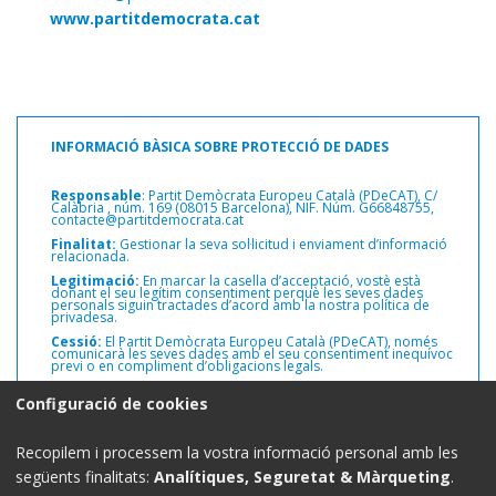
www.partitdemocrata.cat
INFORMACIÓ BÀSICA SOBRE PROTECCIÓ DE DADES
Responsable
: Partit Demòcrata Europeu Català (PDeCAT), C/
Calàbria ,
núm. 169 (08015 Barcelona), NIF. Núm. G66848755,
contacte@partitdemocrata.cat
Finalitat:
Gestionar la seva sol·licitud i enviament d’informació
relacionada.
Legitimació:
En marcar la casella d’acceptació, vostè està
donant el seu legítim consentiment perquè les seves dades
personals siguin tractades d’acord amb la nostra política de
privadesa.
Cessió:
El Partit Demòcrata Europeu Català (PDeCAT), només
comunicarà les seves dades amb el seu consentiment inequívoc
previ o en compliment d’obligacions legals.
Drets:
Pot exercir els drets d’accés, rectificació i supressió de les
Configuració de cookies
seves dades personals, així com altres drets, com s’explica a la
informació addicional.
Informació addicional:
Pot consultar informació addicional i
Recopilem i processem la vostra informació personal amb les
detallada sobre protecció de dades a la web del Partit
Demòcrata Europeu Català (PDeCAT)
www.partitdemocrata.cat
següents finalitats:
Analítiques, Seguretat & Màrqueting
.