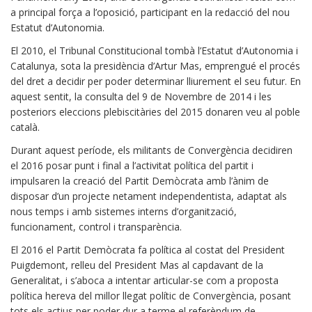
a principal força a l’oposició, participant en la redacció del nou
Estatut d’Autonomia.
El 2010, el Tribunal Constitucional tombà l’Estatut d’Autonomia i
Catalunya, sota la presidència d’Artur Mas, emprengué el procés
del dret a decidir per poder determinar lliurement el seu futur. En
aquest sentit, la consulta del 9 de Novembre de 2014 i les
posteriors eleccions plebiscitàries del 2015 donaren veu al poble
català.
Durant aquest període, els militants de Convergència decidiren
el 2016 posar punt i final a l’activitat política del partit i
impulsaren la creació del Partit Demòcrata amb l’ànim de
disposar d’un projecte netament independentista, adaptat als
nous temps i amb sistemes interns d’organització,
funcionament, control i transparència.
El 2016 el Partit Demòcrata fa política al costat del President
Puigdemont, relleu del President Mas al capdavant de la
Generalitat, i s’aboca a intentar articular-se com a proposta
política hereva del millor llegat polític de Convergència, posant
tots els actius per poder dur a terme el referèndum de