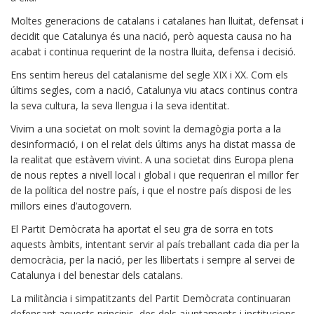
Moltes generacions de catalans i catalanes han lluitat, defensat i
decidit que Catalunya és una nació, però aquesta causa no ha
acabat i continua requerint de la nostra lluita, defensa i decisió.
Ens sentim hereus del catalanisme del segle XIX i XX. Com els
últims segles, com a nació, Catalunya viu atacs continus contra
la seva cultura, la seva llengua i la seva identitat.
Vivim a una societat on molt sovint la demagògia porta a la
desinformació, i on el relat dels últims anys ha distat massa de
la realitat que estàvem vivint. A una societat dins Europa plena
de nous reptes a nivell local i global i que requeriran el millor fer
de la política del nostre país, i que el nostre país disposi de les
millors eines d’autogovern.
El Partit Demòcrata ha aportat el seu gra de sorra en tots
aquests àmbits, intentant servir al país treballant cada dia per la
democràcia, per la nació, per les llibertats i sempre al servei de
Catalunya i del benestar dels catalans.
La militància i simpatitzants del Partit Demòcrata continuaran
defensant aquests principis, des dels ajuntaments i institucions