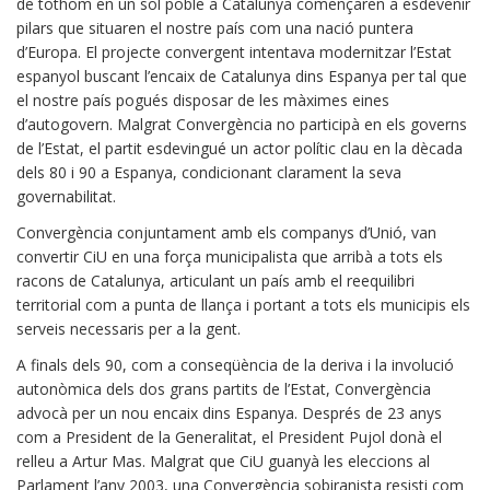
de tothom en un sol poble a Catalunya començaren a esdevenir
pilars que situaren el nostre país com una nació puntera
d’Europa. El projecte convergent intentava modernitzar l’Estat
espanyol buscant l’encaix de Catalunya dins Espanya per tal que
el nostre país pogués disposar de les màximes eines
d’autogovern. Malgrat Convergència no participà en els governs
de l’Estat, el partit esdevingué un actor polític clau en la dècada
dels 80 i 90 a Espanya, condicionant clarament la seva
governabilitat.
Convergència conjuntament amb els companys d’Unió, van
convertir CiU en una força municipalista que arribà a tots els
racons de Catalunya, articulant un país amb el reequilibri
territorial com a punta de llança i portant a tots els municipis els
serveis necessaris per a la gent.
A finals dels 90, com a conseqüència de la deriva i la involució
autonòmica dels dos grans partits de l’Estat, Convergència
advocà per un nou encaix dins Espanya. Després de 23 anys
com a President de la Generalitat, el President Pujol donà el
relleu a Artur Mas. Malgrat que CiU guanyà les eleccions al
Parlament l’any 2003, una Convergència sobiranista resisti com