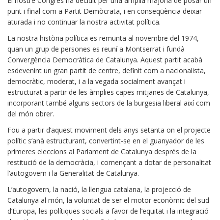
El nostre Congrés ha decidit per una àmplia majoria de posar un
punt i final com a Partit Demòcrata, i en conseqüència deixar
aturada i no continuar la nostra activitat política.
La nostra història política es remunta al novembre del 1974,
quan un grup de persones es reuní a Montserrat i fundà
Convergència Democràtica de Catalunya. Aquest partit acabà
esdevenint un gran partit de centre, definit com a nacionalista,
democràtic, moderat, i a la vegada socialment avançat i
estructurat a partir de les àmplies capes mitjanes de Catalunya,
incorporant també alguns sectors de la burgesia liberal així com
del món obrer.
Fou a partir d’aquest moviment dels anys setanta on el projecte
polític s’anà estructurant, convertint-se en el guanyador de les
primeres eleccions al Parlament de Catalunya després de la
restitució de la democràcia, i començant a dotar de personalitat
l’autogovern i la Generalitat de Catalunya.
L’autogovern, la nació, la llengua catalana, la projecció de
Catalunya al món, la voluntat de ser el motor econòmic del sud
d’Europa, les polítiques socials a favor de l’equitat i la integració