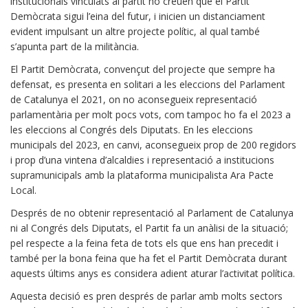
institucionals vinculats al partit no creuen que el Partit
Demòcrata sigui l’eina del futur, i inicien un distanciament
evident impulsant un altre projecte polític, al qual també
s’apunta part de la militància.
El Partit Demòcrata, convençut del projecte que sempre ha
defensat, es presenta en solitari a les eleccions del Parlament
de Catalunya el 2021, on no aconsegueix representació
parlamentària per molt pocs vots, com tampoc ho fa el 2023 a
les eleccions al Congrés dels Diputats. En les eleccions
municipals del 2023, en canvi, aconsegueix prop de 200 regidors
i prop d’una vintena d’alcaldies i representació a institucions
supramunicipals amb la plataforma municipalista Ara Pacte
Local.
Després de no obtenir representació al Parlament de Catalunya
ni al Congrés dels Diputats, el Partit fa un anàlisi de la situació;
pel respecte a la feina feta de tots els que ens han precedit i
també per la bona feina que ha fet el Partit Demòcrata durant
aquests últims anys es considera adient aturar l’activitat política.
Aquesta decisió es pren després de parlar amb molts sectors