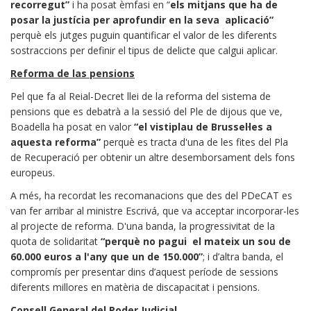
recorregut”
i ha posat èmfasi en “
els mitjans que ha de
posar la justícia per aprofundir en la seva aplicació”
perquè els jutges puguin quantificar el valor de les diferents
sostraccions per definir el tipus de delicte que calgui aplicar.
Reforma de las pensions
Pel que fa al Reial-Decret llei de la reforma del sistema de
pensions que es debatrà a la sessió del Ple de dijous que ve,
Boadella ha posat en valor
“el vistiplau de Brussel·les a
aquesta reforma”
perquè es tracta d'una de les fites del Pla
de Recuperació per obtenir un altre desemborsament dels fons
europeus.
A més, ha recordat les recomanacions que des del PDeCAT es
van fer arribar al ministre Escrivá, que va acceptar incorporar-les
al projecte de reforma. D'una banda, la progressivitat de la
quota de solidaritat
“perquè no pagui el mateix un sou de
60.000 euros a l'any que un de 150.000”
; i d’altra banda, el
compromís per presentar dins d’aquest període de sessions
diferents millores en matèria de discapacitat i pensions.
Consell General del Poder Judicial