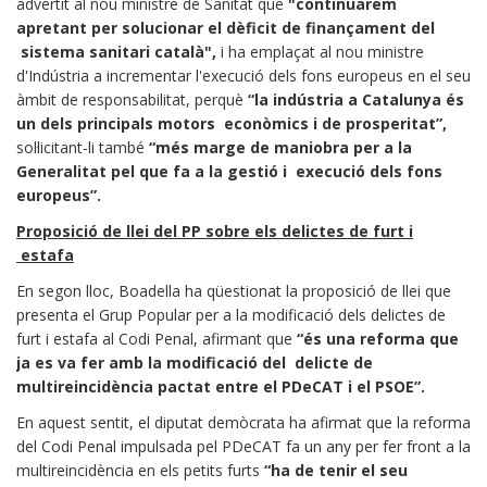
advertit al nou ministre de Sanitat que
"continuarem
apretant per solucionar el dèficit de finançament del
sistema sanitari català",
i ha emplaçat al nou ministre
d'Indústria a incrementar l'execució dels fons europeus en el seu
àmbit de responsabilitat, perquè
“la indústria a Catalunya és
un dels principals motors econòmics i de prosperitat”,
sol·licitant-li també
“més marge de maniobra per a la
Generalitat pel que fa a la gestió i execució dels fons
europeus”.
Proposició de llei del PP sobre els delictes de furt i
estafa
En segon lloc, Boadella ha qüestionat la proposició de llei que
presenta el Grup Popular per a la modificació dels delictes de
furt i estafa al Codi Penal, afirmant que
“és una reforma que
ja es va fer amb la modificació del delicte de
multireincidència pactat entre el PDeCAT i el PSOE”.
En aquest sentit, el diputat demòcrata ha afirmat que la reforma
del Codi Penal impulsada pel PDeCAT fa un any per fer front a la
multireincidència en els petits furts
“ha de tenir el seu