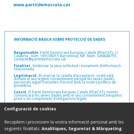
www.partitdemocrata.cat
INFORMACIÓ BÀSICA SOBRE PROTECCIÓ DE DADES
Responsable
: Partit Demòcrata Europeu Català (PDeCAT), C/
Calàbria ,
núm. 169 (08015 Barcelona), NIF. Núm. G66848755,
contacte@partitdemocrata.cat
Finalitat:
Gestionar la seva sol·licitud i enviament d’informació
relacionada.
Legitimació:
En marcar la casella d’acceptació, vostè està
donant el seu legítim consentiment perquè les seves dades
personals siguin tractades d’acord amb la nostra política de
privadesa.
Cessió:
El Partit Demòcrata Europeu Català (PDeCAT), només
comunicarà les seves dades amb el seu consentiment inequívoc
previ o en compliment d’obligacions legals.
Drets:
Pot exercir els drets d’accés, rectificació i supressió de les
Configuració de cookies
seves dades personals, així com altres drets, com s’explica a la
informació addicional.
Informació addicional:
Pot consultar informació addicional i
Recopilem i processem la vostra informació personal amb les
detallada sobre protecció de dades a la web del Partit
Demòcrata Europeu Català (PDeCAT)
www.partitdemocrata.cat
següents finalitats:
Analítiques, Seguretat & Màrqueting
.