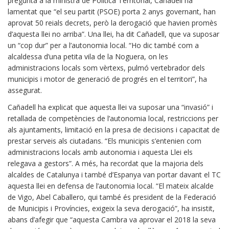
pregunta a la ministra de Política Territorial, Cañadell ha
lamentat que “el seu partit (PSOE) porta 2 anys governant, han
aprovat 50 reials decrets, però la derogació que havien promès
d’aquesta llei no arriba”. Una llei, ha dit Cañadell, que va suposar
un “cop dur” per a l’autonomia local. “Ho dic també com a
alcaldessa d’una petita vila de la Noguera, on les
administracions locals som vèrtexs, pulmó vertebrador dels
municipis i motor de generació de progrés en el territori”, ha
assegurat.
Cañadell ha explicat que aquesta llei va suposar una “invasió” i
retallada de competències de l’autonomia local, restriccions per
als ajuntaments, limitació en la presa de decisions i capacitat de
prestar serveis als ciutadans. “Els municipis s’entenien com
administracions locals amb autonomia i aquesta Llei els
relegava a gestors”. A més, ha recordat que la majoria dels
alcaldes de Catalunya i també d’Espanya van portar davant el TC
aquesta llei en defensa de l’autonomia local. “El mateix alcalde
de Vigo, Abel Caballero, qui també és president de la Federació
de Municipis i Províncies, exigeix la seva derogació”, ha insistit,
abans d’afegir que “aquesta Cambra va aprovar el 2018 la seva