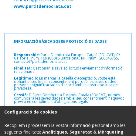
www.partitdemocrata.cat
INFORMACIÓ BÀSICA SOBRE PROTECCIÓ DE DADES
Responsable
: Partit Demòcrata Europeu Català (PDeCAT), C/
Calàbria ,
núm. 169 (08015 Barcelona), NIF. Núm. G66848755,
contacte@partitdemocrata.cat
Finalitat:
Gestionar la seva sol·licitud i enviament d’informació
relacionada.
Legitimació:
En marcar la casella d’acceptació, vostè està
donant el seu legítim consentiment perquè les seves dades
personals siguin tractades d’acord amb la nostra política de
privadesa.
Cessió:
El Partit Demòcrata Europeu Català (PDeCAT), només
comunicarà les seves dades amb el seu consentiment inequívoc
previ o en compliment d’obligacions legals.
Drets:
Pot exercir els drets d’accés, rectificació i supressió de les
Configuració de cookies
seves dades personals, així com altres drets, com s’explica a la
informació addicional.
Informació addicional:
Pot consultar informació addicional i
Recopilem i processem la vostra informació personal amb les
detallada sobre protecció de dades a la web del Partit
Demòcrata Europeu Català (PDeCAT)
www.partitdemocrata.cat
següents finalitats:
Analítiques, Seguretat & Màrqueting
.