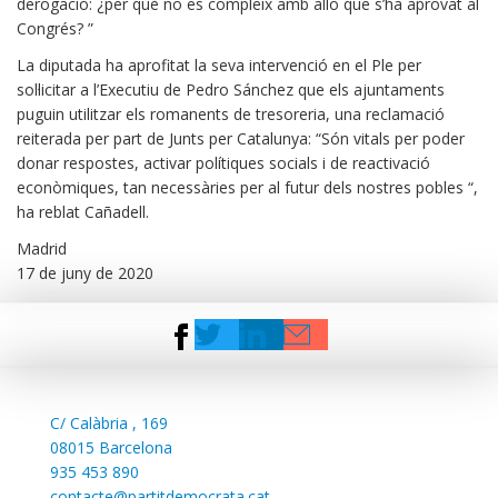
derogació: ¿per què no es compleix amb allò que s’ha aprovat al
Congrés? ”
La diputada ha aprofitat la seva intervenció en el Ple per
sol·licitar a l’Executiu de Pedro Sánchez que els ajuntaments
puguin utilitzar els romanents de tresoreria, una reclamació
reiterada per part de Junts per Catalunya: “Són vitals per poder
donar respostes, activar polítiques socials i de reactivació
econòmiques, tan necessàries per al futur dels nostres pobles “,
ha reblat Cañadell.
Madrid
17 de juny de 2020
C/
Calàbria , 169
08015 Barcelona
935 453 890
contacte@partitdemocrata.cat