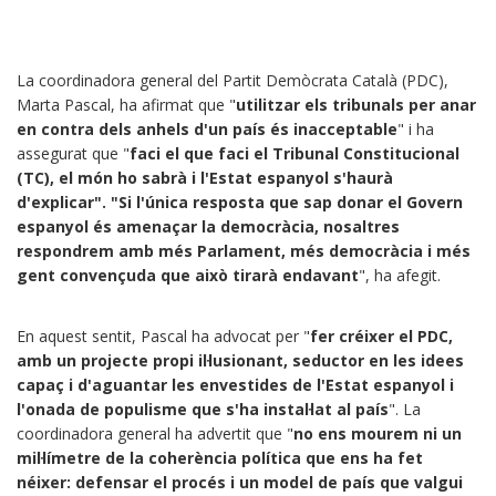
La coordinadora general del Partit Demòcrata Català (PDC),
Marta Pascal, ha afirmat que "
utilitzar els tribunals per anar
en contra dels anhels d'un país és inacceptable
" i ha
assegurat que "
faci el que faci el Tribunal Constitucional
(TC), el món ho sabrà i l'Estat espanyol s'haurà
d'explicar". "Si l'única resposta que sap donar el Govern
espanyol és amenaçar la democràcia, nosaltres
respondrem amb més Parlament, més democràcia i més
gent convençuda que això tirarà endavant
", ha afegit.
En aquest sentit, Pascal ha advocat per "
fer créixer el PDC,
amb un projecte propi il·lusionant, seductor en les idees
capaç i d'aguantar les envestides de l'Estat espanyol i
l'onada de populisme que s'ha instal·lat al país
". La
coordinadora general ha advertit que "
no ens mourem ni un
mil·límetre de la coherència política que ens ha fet
néixer: defensar el procés i un model de país que valgui