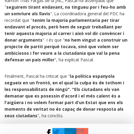
Ramon Trias Fargas de la JNC, Pascal ha assenyalat que
"
seguirem tirant endavant, no tingueu por i feu-ho amb
un somriure als llavis
". La coordinadora general del PDC ha
recordat que "
tenim la majoria parlamentaria per tirar
endavant el procés, però hem de seguir treballant per
tenir aquesta majoria al carrer i això vol dir convèncer i
donar arguments
". I és que "
no hem vingut a construir un
projecte de partit perquè tocava, sinó que volem ser
ambiciosos i fer veure a la ciutadania que val la pena
defensar un país millor
", ha explicat Pascal.
Finalment, Pascal ha criticat que "
la política espanyola
segueix en un frontó, en el qual la culpa és de tothom i
les responsabilitats de ningú". "Els ciutadans els van
demanar que es posessin d'acord i el més calent és a
l'aigüera i no volem formar part d'un Estat que ens els
moments de veritat no és capaç de donar resposta als
seus ciutadans
", ha conclòs.