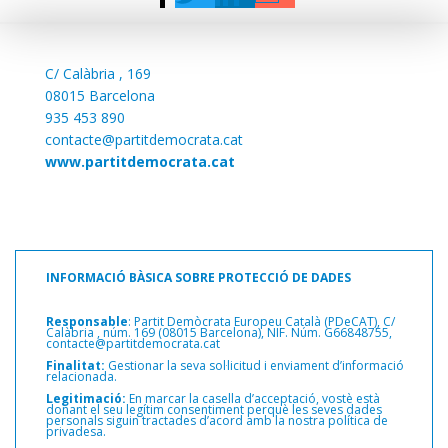
C/
Calàbria , 169
08015 Barcelona
935 453 890
contacte@partitdemocrata.cat
www.partitdemocrata.cat
INFORMACIÓ BÀSICA SOBRE PROTECCIÓ DE DADES
Responsable
: Partit Demòcrata Europeu Català (PDeCAT), C/
Calàbria ,
núm. 169 (08015 Barcelona), NIF. Núm. G66848755,
contacte@partitdemocrata.cat
Finalitat:
Gestionar la seva sol·licitud i enviament d’informació
relacionada.
Legitimació:
En marcar la casella d’acceptació, vostè està
donant el seu legítim consentiment perquè les seves dades
personals siguin tractades d’acord amb la nostra política de
privadesa.