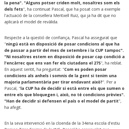
la pena". "Alguns potser criden molt, nosaltres som els
dels fets
", ha continuat Pascal, que ha posat com a exemple
l'actuació de la consellera Meritxell Ruiz, qui ja ha dit que no
aplicarà el model de revàlida.
Respecte a la qüestió de confiança, Pascal ha assegurat que
"
ningú està en disposició de posar condicions al que ha
de passar a partir del mes de setembre i la CUP tampoc".
"Ni nosaltres estem en disposició de posar cap condició a
l'encàrrec que ens van fer els ciutadans el 27S
", ha reblat.
En aquest sentit, ha preguntat: "
Com es poden posar
condicions als anhels i somnis de la gent si tenim una
majoria parlamentària per tirar endavant això?
". Per a
Pascal, "
la CUP ha de decidir si està entre els que sumen o
entre els que bloquegen i, això, no té condicions prèvies".
"Han de decidir si defensen el país o el model de partit
",
ha afegit.
En la seva intervenció en la cloenda de la 34ena escola d'estiu