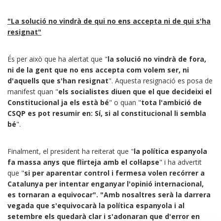
"La solució no vindrà de qui no ens accepta ni de qui s'ha
resignat"
És per això que ha alertat que "
la solució no vindrà de fora,
ni de la gent que no ens accepta com volem ser, ni
d'aquells que s'han resignat
". Aquesta resignació es posa de
manifest quan "
els socialistes diuen que el que decideixi el
Constitucional ja els està bé
" o quan "
tota l'ambició de
CSQP es pot resumir en: Sí, si al constitucional li sembla
bé
".
Finalment, el president ha reiterat que "
la política espanyola
fa massa anys que flirteja amb el col·lapse
" i ha advertit
que "
si per aparentar control i fermesa volen recórrer a
Catalunya per intentar enganyar l'opinió internacional,
es tornaran a equivocar". "Amb nosaltres serà la darrera
vegada que s'equivocarà la política espanyola i al
setembre els quedarà clar i s'adonaran que d'error en