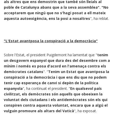
als altres que ens demostrin que també són lleials al
poble de Catalunya abans que a la seva assemblea". "No
acceptarem que ningú que no s'hagi posat a ell mateix
aquesta autoexigència, ens la posi a nosaltres
", ha reblat.
"L'Estat avantposa la conspiració a la democràcia"
Sobre l'Estat, el president Puigdemont ha lamentat que "
tenim
un desgovern espanyol que dura des del desembre com a
mínim i només es posa d'acord en l'amenaça contra els
demòcrates catalans
". "
Tenim un Estat que avantposa la
conspiració a la democràcia i que ens diu que no podem
tenir cap esperança de canvi si depèn de la política
espanyola
", ha continuat el president. "
En qualsevol país
civilitzat, els demòcrates són aquells que obeeixen la
voluntat dels ciutadans i els antidemòcrates són els qui
conspiren contra aquesta voluntat, encara que a algú el
vulguin promoure als altars del Vaticà
", ha exposat.