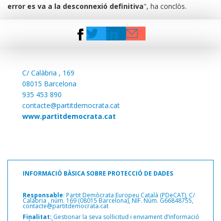
error es va a la desconnexió definitiva
", ha conclòs.
C/
Calàbria , 169
08015 Barcelona
935 453 890
contacte@partitdemocrata.cat
www.partitdemocrata.cat
INFORMACIÓ BÀSICA SOBRE PROTECCIÓ DE DADES
Responsable
: Partit Demòcrata Europeu Català (PDeCAT), C/
Calàbria ,
núm. 169 (08015 Barcelona), NIF. Núm. G66848755,
contacte@partitdemocrata.cat
Finalitat:
Gestionar la seva sol·licitud i enviament d’informació