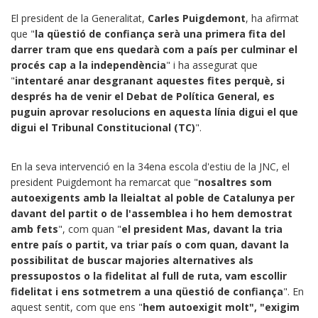
El president de la Generalitat,
Carles Puigdemont
, ha afirmat
que "
la qüestió de confiança serà una primera fita del
darrer tram que ens quedarà com a país per culminar el
procés cap a la independència
" i ha assegurat que
"
intentaré anar desgranant aquestes fites perquè, si
després ha de venir el Debat de Política General, es
puguin aprovar resolucions en aquesta línia digui el que
digui el Tribunal Constitucional (TC)
".
En la seva intervenció en la 34ena escola d'estiu de la JNC, el
president Puigdemont ha remarcat que "
nosaltres som
autoexigents amb la lleialtat al poble de Catalunya per
davant del partit o de l'assemblea i ho hem demostrat
amb fets
", com quan "
el president Mas, davant la tria
entre país o partit, va triar país o com quan, davant la
possibilitat de buscar majories alternatives als
pressupostos o la fidelitat al full de ruta, vam escollir
fidelitat i ens sotmetrem a una qüestió de confiança
". En
aquest sentit, com que ens "
hem autoexigit molt", "exigim