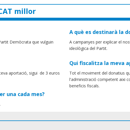
AT millor
A què es destinarà la d
Partit Demòcrata que vulguin
A campanyes per explicar el nos
ideològica del Partit.
Qui fiscalitza la meva 
eva aportació, sigui de 3 euros
Tot el moviment del donatius qued
l'administració competent aixi c
beneficis fiscals.
fer una cada mes?
.