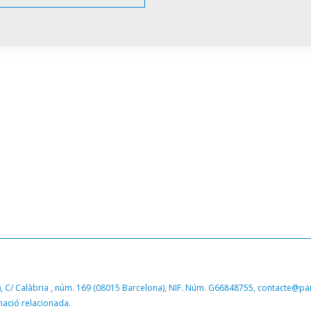
, C/
Calàbria ,
núm. 169 (08015 Barcelona), NIF. Núm. G66848755,
contacte@par
rmació relacionada.