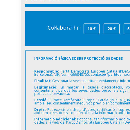
Col·labora-hi !
10 €
20 €
5
INFORMACIÓ BÀSICA SOBRE PROTECCIÓ DE DADES
Responsable
: Partit Demòcrata Europeu Català (PDeCA
Barcelona), NIF. Núm. G66848755,
contacte@partitdemocr
Finalitat:
Gestionar la seva sol·licitud i enviament d’info
Legitimació:
En marcar la casella d’acceptació, vo
consentiment perquè les seves dades personals siguin
política de privadesa.
Cessió:
El Partit Demòcrata Europeu Català (PDeCAT), 
amb el seu consentiment inequívoc previ o en compliment 
Drets:
Pot exercir els drets d’accés, rectificació i supr
així com altres drets, com s’explica a la informació addicio
Informació addicional:
Pot consultar informació addici
dades a la web del Partit Demòcrata Europeu Català (PD