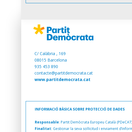
C/
Calàbria , 169
08015 Barcelona
935 453 890
contacte@partitdemocrata.cat
www.partitdemocrata.cat
INFORMACIÓ BÀSICA SOBRE PROTECCIÓ DE DADES
Responsable
: Partit Demòcrata Europeu Català (PDeCAT)
Finalitat:
Gestionar la seva sol·licitud i enviament d’info