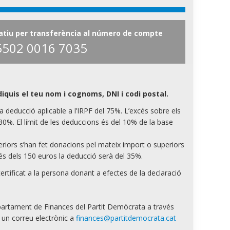
atiu per transferència al número de compte
5502 0016 7035
iquis el teu nom i cognoms, DNI i codi postal.
 deducció aplicable a l’IRPF del 75%. L’excés sobre els
0%. El límit de les deduccions és del 10% de la base
eriors s’han fet donacions pel mateix import o superiors
és dels 150 euros la deducció serà del 35%.
rtificat a la persona donant a efectes de la declaració
partament de Finances del Partit Demòcrata a través
 un correu electrònic a
finances@partitdemocrata.cat