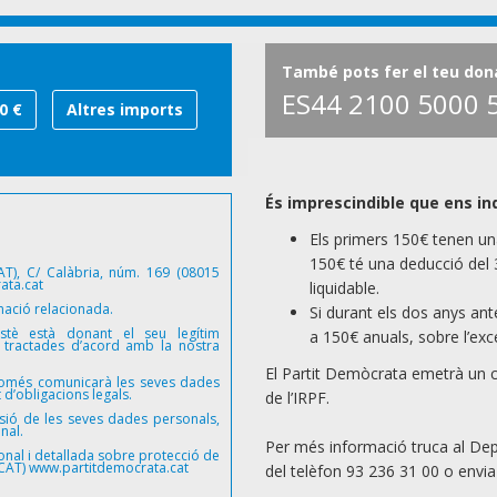
També pots fer el teu don
ES44 2100 5000 
0 €
Altres imports
És imprescindible que ens ind
Els primers 150€ tenen una
150€ té una deducció del 3
T), C/ Calàbria, núm. 169 (08015
ata.cat
liquidable.
rmació relacionada.
Si durant els dos anys ant
stè està donant el seu legítim
a 150€ anuals, sobre l’exc
 tractades d’acord amb la nostra
El Partit Demòcrata emetrà un ce
només comunicarà les seves dades
d’obligacions legals.
de l’IRPF.
essió de les seves dades personals,
nal.
Per més informació truca al De
onal i detallada sobre protecció de
eCAT)
www.partitdemocrata.cat
del telèfon 93 236 31 00 o envia