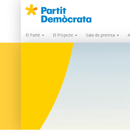
El Partit
El Projecte
Sala de premsa