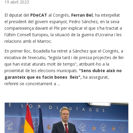
19 abril 2023
El diputat del
PDeCAT
al Congrés,
Ferran Bel
, ha interpel·lat
el president del govern espanyol, Pedro Sánchez, en la seva
compareixença davant el Ple per explicar el que s'ha tractat a
l'últim Consell Europeu, la situació de la guerra d'Ucraïna i les
relacions amb el Marroc.
En primer lloc, Boadella ha retret a Sánchez que el Congrés, a
iniciativa de l’executiu, “legisla tard i de pressa projectes de llei
que han estat aturats molt de temps”, atribuint-ho a la
proximitat de les eleccions municipals.
"Sens dubte això no
garanteix que es facin bones lleis",
ha assegurat,
referint-se concretament a ...