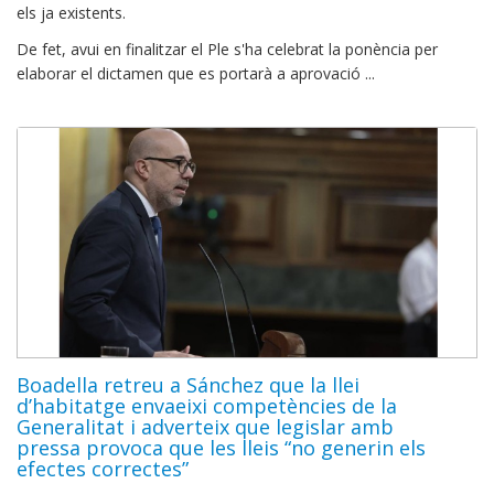
els ja existents.
De fet, avui en finalitzar el Ple s'ha celebrat la ponència per
elaborar el dictamen que es portarà a aprovació ...
Boadella retreu a Sánchez que la llei
d’habitatge envaeixi competències de la
Generalitat i adverteix que legislar amb
pressa provoca que les lleis “no generin els
efectes correctes”