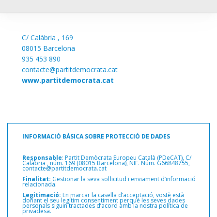
C/
Calàbria , 169
08015 Barcelona
935 453 890
contacte@partitdemocrata.cat
www.partitdemocrata.cat
INFORMACIÓ BÀSICA SOBRE PROTECCIÓ DE DADES
Responsable
: Partit Demòcrata Europeu Català (PDeCAT), C/
Calàbria ,
núm. 169 (08015 Barcelona), NIF. Núm. G66848755,
contacte@partitdemocrata.cat
Finalitat:
Gestionar la seva sol·licitud i enviament d’informació
relacionada.
Legitimació:
En marcar la casella d’acceptació, vostè està
donant el seu legítim consentiment perquè les seves dades
personals siguin tractades d’acord amb la nostra política de
privadesa.