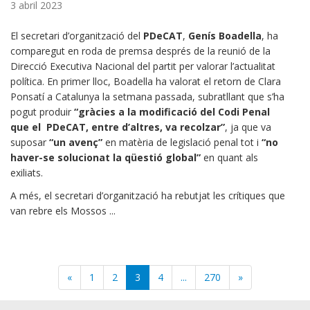
3 abril 2023
El secretari d’organització del
PDeCAT
,
Genís Boadella
, ha
comparegut en roda de premsa després de la reunió de la
Direcció Executiva Nacional del partit per valorar l’actualitat
política. En primer lloc, Boadella ha valorat el retorn de Clara
Ponsatí a Catalunya la setmana passada, subratllant que s’ha
pogut produir
“gràcies a la modificació del Codi Penal
que el PDeCAT, entre d’altres, va recolzar”
, ja que va
suposar
“un avenç”
en matèria de legislació penal tot i
“no
haver-se solucionat la qüestió global”
en quant als
exiliats.
A més, el secretari d’organització ha rebutjat les crítiques que
van rebre els Mossos ...
(current)
«
1
2
3
4
...
270
»