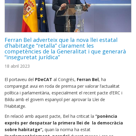
Ferran Bel adverteix que la nova llei estatal
d’habitatge “retalla” clarament les
competències de la Generalitat i que generarà
“inseguretat jurídica”
18 abril 2023
El portaveu del
PDeCAT
al Congrés,
Ferran Bel
, ha
comparegut avui en roda de premsa per valorar l’actualitat
política i parlamentària, especialment el recent pacte d’ERC i
Bildu amb el govern espanyol per aprovar la Llei de
l’Habitatge.
En relació amb aquest pacte, Bel ha criticat la
“ponència
exprés per despatxar la primera llei de la democràcia
sobre habitatge”,
quan la norma ha estat