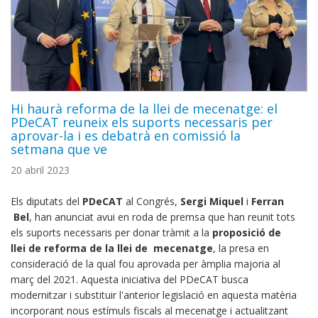
Hi haurà reforma de la llei de mecenatge: el
PDeCAT reuneix els suports necessaris per
aprovar-la i es debatrà en comissió la
setmana que ve
20 abril 2023
Els diputats del
PDeCAT
al Congrés,
Sergi Miquel
i
Ferran
Bel
, han anunciat avui en roda de premsa que han reunit tots
els suports necessaris per donar tràmit a la
proposició de
llei de reforma de la llei de mecenatge
, la presa en
consideració de la qual fou aprovada per àmplia majoria al
març del 2021. Aquesta iniciativa del PDeCAT busca
modernitzar i substituir l'anterior legislació en aquesta matèria
incorporant nous estímuls fiscals al mecenatge i actualitzant