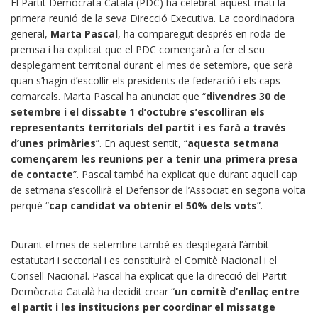
El Partit Demòcrata Català (PDC) ha celebrat aquest matí la
primera reunió de la seva Direcció Executiva. La coordinadora
general,
Marta Pascal
, ha comparegut després en roda de
premsa
i ha explicat que el PDC començarà a fer el seu
desplegament territorial durant el mes de setembre, que serà
quan s’hagin d’escollir els presidents de federació i els caps
comarcals. Marta Pascal ha anunciat que “
divendres 30 de
setembre i el dissabte 1 d’octubre s’escolliran els
representants territorials del partit i es farà a través
d’unes primàries
”. En aquest sentit, “
aquesta setmana
començarem les reunions per a tenir una primera presa
de contacte
”. Pascal també ha explicat que durant aquell cap
de setmana s’escollirà el Defensor de l’Associat en segona volta
perquè “
cap candidat va obtenir el 50% dels vots
”.
Durant el mes de setembre també es desplegarà l’àmbit
estatutari i sectorial i es constituirà el Comitè Nacional i el
Consell Nacional. Pascal ha explicat que la direcció del Partit
Demòcrata Català ha decidit crear “
un comitè d’enllaç entre
el partit i les institucions per coordinar el missatge