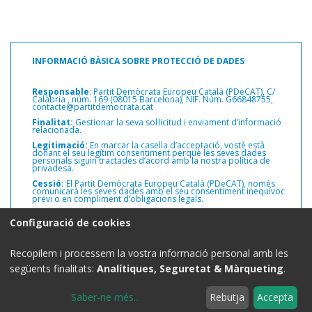
INFORMACIÓ BÀSICA SOBRE PROTECCIÓ DE DADES
Responsable
: Partit Demòcrata Europeu Català (PDeCAT), C/
Calàbria ,
núm. 169 (08015 Barcelona), NIF. Núm. G66848755,
contacte@partitdemocrata.cat
Finalitat:
Gestionar la seva sol·licitud i enviament d’informació
relacionada.
Legitimació:
En marcar la casella d’acceptació, vostè està
donant el seu legítim consentiment perquè les seves dades
personals siguin tractades d’acord amb la nostra política de
privadesa.
Cessió:
El Partit Demòcrata Europeu Català (PDeCAT), només
comunicarà les seves dades amb el seu consentiment inequívoc
previ o en compliment d’obligacions legals.
Drets:
Pot exercir els drets d’accés, rectificació i supressió de les
Configuració de cookies
seves dades personals, així com altres drets, com s’explica a la
informació addicional.
Informació addicional:
Pot consultar informació addicional i
Recopilem i processem la vostra informació personal amb les
detallada sobre protecció de dades a la web del Partit
Demòcrata Europeu Català (PDeCAT)
www.partitdemocrata.cat
següents finalitats:
Analítiques, Seguretat & Màrqueting
.
Saber-ne més
...
Rebutja
Accepta
Avís legal
|
Política de privadesa
|
Política de cookies