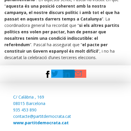
“
aquesta és una posició coherent amb la nostra
campanya, el nostre discurs polític i amb tot el que ha
passat en aquests darrers temps a Catalunya
”. La
coordinadora general ha recordat que “
si els altres partits
polítics ens volen per pactar, han de pensar que
nosaltres tenim una condició indiscutible: el
referèndum
”. Pascal ha assegurat que “
el pacte per
constituir un Govern espanyol és molt difícil
”, i no ha
descartat la celebració d’unes terceres eleccions.
C/
Calàbria , 169
08015 Barcelona
935 453 890
contacte@partitdemocrata.cat
www.partitdemocrata.cat