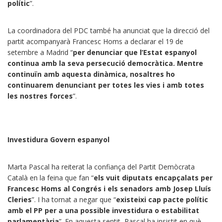
polític
”.
La coordinadora del PDC també ha anunciat que la direcció del
partit acompanyarà Francesc Homs a declarar el 19 de
setembre a Madrid “
per denunciar que l’Estat espanyol
continua amb la seva persecució democràtica. Mentre
continuïn amb aquesta dinàmica, nosaltres ho
continuarem denunciant per totes les vies i amb totes
les nostres forces
”.
Investidura Govern espanyol
Marta Pascal ha reiterat la confiança del Partit Demòcrata
Català en la feina que fan “
els vuit diputats encapçalats per
Francesc Homs al Congrés i els senadors amb Josep Lluís
Cleries
”. I ha tornat a negar que “
existeixi cap pacte polític
amb el PP per a una possible investidura o estabilitat
parlamentària
”. En aquesta sentit, Pascal ha insistit en què