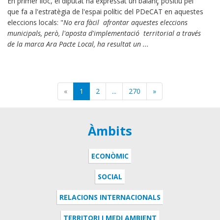
En primer lloc, el diputat ha expressat un balanç positiu pel
que fa a l'estratègia de l'espai polític del PDeCAT en aquestes
eleccions locals: "
No era fàcil afrontar aquestes eleccions
municipals, però, l'aposta d'implementació territorial a través
de la marca Ara Pacte Local, ha resultat un ...
(current)
«
1
2
...
270
»
Àmbits
ECONÒMIC
SOCIAL
RELACIONS INTERNACIONALS
TERRITORI I MEDI AMBIENT