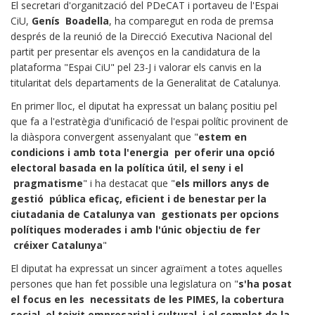
El secretari d'organització del PDeCAT i portaveu de l'Espai
CiU,
Genís Boadella
, ha comparegut en roda de premsa
després de la reunió de la Direcció Executiva Nacional del
partit per presentar els avenços en la candidatura de la
plataforma "Espai CiU" pel 23-J i valorar els canvis en la
titularitat dels departaments de la Generalitat de Catalunya.
En primer lloc, el diputat ha expressat un balanç positiu pel
que fa a l'estratègia d'unificació de l'espai polític provinent de
la diàspora convergent assenyalant que "
estem en
condicions i amb tota l'energia per oferir una opció
electoral basada en la política útil, el seny i el
pragmatisme
" i ha destacat que "
els millors anys de
gestió pública eficaç, eficient i de benestar per la
ciutadania de Catalunya van gestionats per opcions
polítiques moderades i amb l'únic objectiu de fer
créixer Catalunya
"
El diputat ha expressat un sincer agraïment a totes aquelles
persones que han fet possible una legislatura on "
s'ha posat
el focus en les necessitats de les PIMES, la cobertura
social, el teixit empresarial i cultural i el complet de la