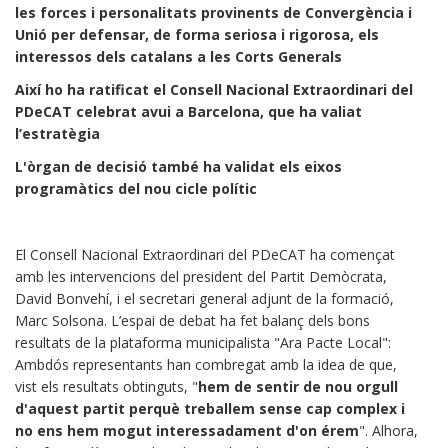
les forces i personalitats provinents de Convergència i
Unió per defensar, de forma seriosa i rigorosa, els
interessos dels catalans a les Corts Generals
Així ho ha ratificat el Consell Nacional Extraordinari del
PDeCAT celebrat avui a Barcelona, que ha valiat
l’estratègia
L'òrgan de decisió també ha validat els eixos
programàtics del nou cicle polític
El Consell Nacional Extraordinari del PDeCAT ha començat
amb les intervencions del president del Partit Demòcrata,
David Bonvehí, i el secretari general adjunt de la formació,
Marc Solsona. L’espai de debat ha fet balanç dels bons
resultats de la plataforma municipalista "Ara Pacte Local":
Ambdós representants han combregat amb la idea de que,
vist els resultats obtinguts, "
hem de sentir de nou orgull
d'aquest partit perquè treballem sense cap complex i
no ens hem mogut interessadament d'on érem
". Alhora,