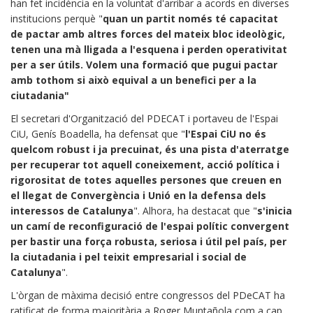
han fet incidència en la voluntat d'arribar a acords en diverses
institucions perquè "
quan un partit només té capacitat
de pactar amb altres forces del mateix bloc ideològic,
tenen una mà lligada a l'esquena i perden operativitat
per a ser útils. Volem una formació que pugui pactar
amb tothom si això equival a un benefici per a la
ciutadania"
El secretari d'Organització del PDECAT i portaveu de l'Espai
CiU, Genís Boadella, ha defensat que "
l'Espai CiU no és
quelcom robust i ja precuinat, és una pista d'aterratge
per recuperar tot aquell coneixement, acció política i
rigorositat de totes aquelles persones que creuen en
el llegat de Convergència i Unió en la defensa dels
interessos de Catalunya
". Alhora, ha destacat que "
s'inicia
un camí de reconfiguració de l'espai polític convergent
per bastir una força robusta, seriosa i útil pel país, per
la ciutadania i pel teixit empresarial i social de
Catalunya
".
L'òrgan de màxima decisió entre congressos del PDeCAT ha
ratificat de forma majoritària a Roger Muntañola com a cap