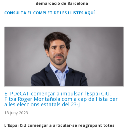
demarcació de Barcelona
CONSULTA EL COMPLET DE LES LLISTES AQUÍ
El PDeCAT començar a impulsar l’Espai CiU.
Fitxa Roger Montañola com a cap de llista per
a les eleccions estatals del 23-J
18 juny 2023
L'Espai CiU començar a articular-se reagrupant totes