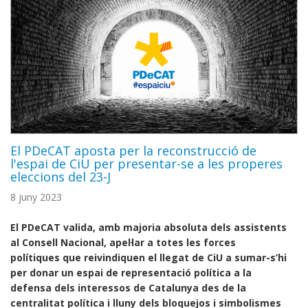
El PDeCAT aposta per la reconstrucció de
l'espai de CiU per presentar-se a les properes
eleccions del 23-J
8 juny 2023
El PDeCAT valida, amb majoria absoluta dels assistents
al Consell Nacional, apel·lar a totes les forces
polítiques que reivindiquen el llegat de CiU a sumar-s’hi
per donar un espai de representació política a la
defensa dels interessos de Catalunya des de la
centralitat política i lluny dels bloquejos i simbolismes